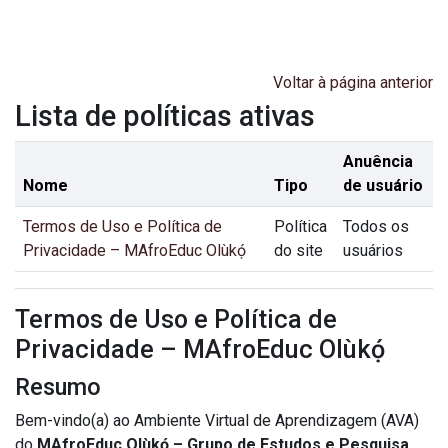
Ir para o conteúdo principal
Voltar à página anterior
Lista de políticas ativas
Anuência
Nome
Tipo
de usuário
Termos de Uso e Política de
Política
Todos os
Privacidade – MAfroEduc Olùkọ́
do site
usuários
Termos de Uso e Política de
Privacidade – MAfroEduc Olùkọ́
Resumo
Bem-vindo(a) ao Ambiente Virtual de Aprendizagem (AVA)
do
MAfroEduc Olùkọ́ – Grupo de Estudos e Pesquisa